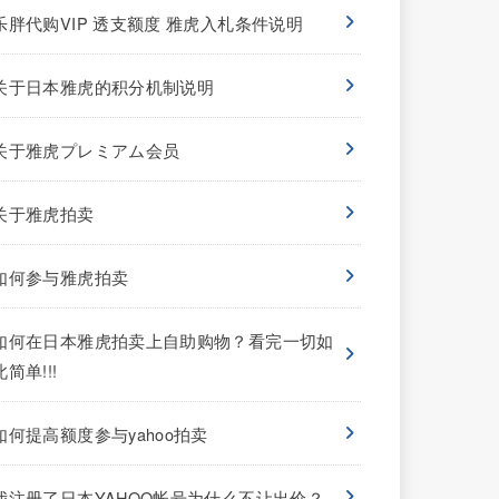
乐胖代购VIP 透支额度 雅虎入札条件说明
关于日本雅虎的积分机制说明
关于雅虎プレミアム会员
关于雅虎拍卖
如何参与雅虎拍卖
如何在日本雅虎拍卖上自助购物？看完一切如
此简单!!!
如何提高额度参与yahoo拍卖
我注册了日本YAHOO帐号为什么不让出价？