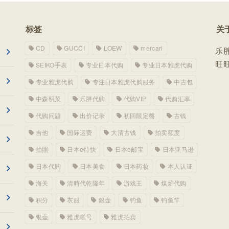
标签
关
CD
GUCCI
LOEW
mercari
乐
旺旺
SEIKO手表
专业日本代购
专业日本雅虎代购
专业雅虎代购
专注日本雅虎代购服务
中古包
中森明菜
乐胖代购
代购VIP
代购汇率
代购问题
出价记录
初回限定盤
古钱
吉他
国际运费
大清古钱
拍卖额度
拍照
日本e特快
日本e邮宝
日本亚马逊
日本代购
日本美食
日本药妆
本人认证
海关
清時代乾隆年
游戏王
煤炉代购
积分
衣服
銀壶
钓鱼
钓鱼竿
银壶
雅虎帐号
雅虎拍卖