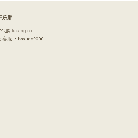
于乐胖
胖代购
lepang.cn
 客服 ：boxuan2000