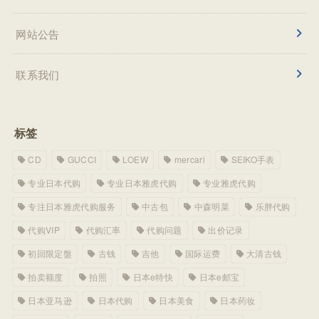
网站公告
联系我们
标签
CD
GUCCI
LOEW
mercari
SEIKO手表
专业日本代购
专业日本雅虎代购
专业雅虎代购
专注日本雅虎代购服务
中古包
中森明菜
乐胖代购
代购VIP
代购汇率
代购问题
出价记录
初回限定盤
古钱
吉他
国际运费
大清古钱
拍卖额度
拍照
日本e特快
日本e邮宝
日本亚马逊
日本代购
日本美食
日本药妆