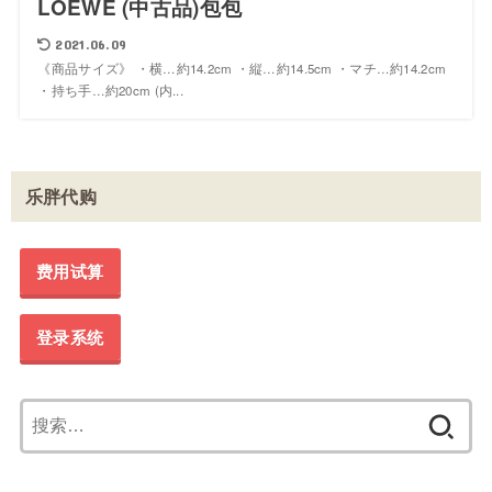
LOEWE (中古品)包包
2021.06.09
《商品サイズ》 ・横…約14.2cm ・縦…約14.5cm ・マチ…約14.2cm
・持ち手…約20cm (内...
乐胖代购
费用试算
登录系统
搜
索：