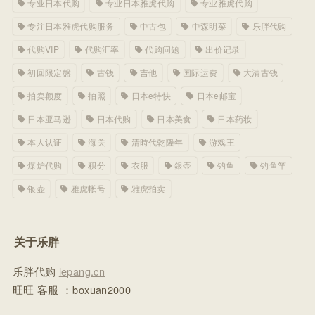
专业日本代购
专业日本雅虎代购
专业雅虎代购
专注日本雅虎代购服务
中古包
中森明菜
乐胖代购
代购VIP
代购汇率
代购问题
出价记录
初回限定盤
古钱
吉他
国际运费
大清古钱
拍卖额度
拍照
日本e特快
日本e邮宝
日本亚马逊
日本代购
日本美食
日本药妆
本人认证
海关
清時代乾隆年
游戏王
煤炉代购
积分
衣服
銀壶
钓鱼
钓鱼竿
银壶
雅虎帐号
雅虎拍卖
关于乐胖
乐胖代购
lepang.cn
旺旺 客服 ：boxuan2000