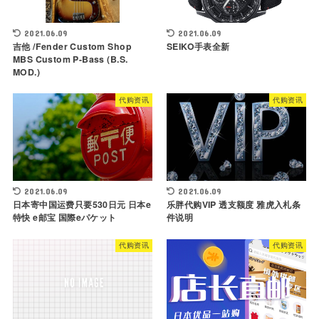
2021.06.09
2021.06.09
吉他 /Fender Custom Shop
SEIKO手表全新
MBS Custom P-Bass (B.S.
MOD.)
代购资讯
代购资讯
2021.06.09
2021.06.09
日本寄中国运费只要530日元 日本e
乐胖代购VIP 透支额度 雅虎入札条
特快 e邮宝 国際eパケット
件说明
代购资讯
代购资讯