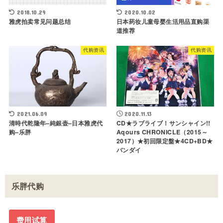
2018.10.29
2020.10.02
雅虎拍卖常见问题总结
日本药妆儿童母婴生活用品直购渠
道推荐
代购资讯
代购资讯
2021.06.09
2020.11.13
清時代乾隆年–純銀壶–日本雅虎代
CD★ラブライブ！サンシャイン!!
购–乐胖
Aqours CHRONICLE（2015～
2017）★初回限定盤★4CD+BD★
バンダイ
乐胖代购
费用试算