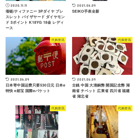
2020.11.11
2021.06.09
项链/ティファニー 3Pダイヤ ブレ
SEIKO手表全新
スレット バイザヤード ダイヤモン
ド 3ポイント K18YG 18金 レディ
ース
代购资讯
代购资讯
2021.06.09
2021.06.09
日本寄中国运费只要530日元 日本e
古銭 中国 大清銅弊 開国記念弊 湖
特快 e邮宝 国際eパケット
南省 チベット 広東省 四川省 福建
省 湖北省
代购资讯
代购资讯