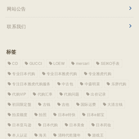
网站公告
联系我们
标签
CD
GUCCI
LOEW
mercari
SEIKO手表
专业日本代购
专业日本雅虎代购
专业雅虎代购
专注日本雅虎代购服务
中古包
中森明菜
乐胖代购
代购VIP
代购汇率
代购问题
出价记录
初回限定盤
古钱
吉他
国际运费
大清古钱
拍卖额度
拍照
日本e特快
日本e邮宝
日本亚马逊
日本代购
日本美食
日本药妆
本人认证
海关
清時代乾隆年
游戏王