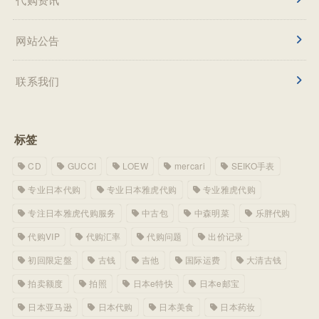
网站公告
联系我们
标签
CD
GUCCI
LOEW
mercari
SEIKO手表
专业日本代购
专业日本雅虎代购
专业雅虎代购
专注日本雅虎代购服务
中古包
中森明菜
乐胖代购
代购VIP
代购汇率
代购问题
出价记录
初回限定盤
古钱
吉他
国际运费
大清古钱
拍卖额度
拍照
日本e特快
日本e邮宝
日本亚马逊
日本代购
日本美食
日本药妆