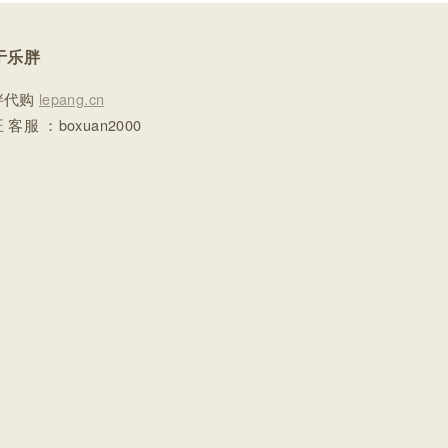
于乐胖
胖代购
lepang.cn
 客服 ：boxuan2000