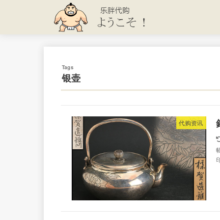
银壶
代购资讯