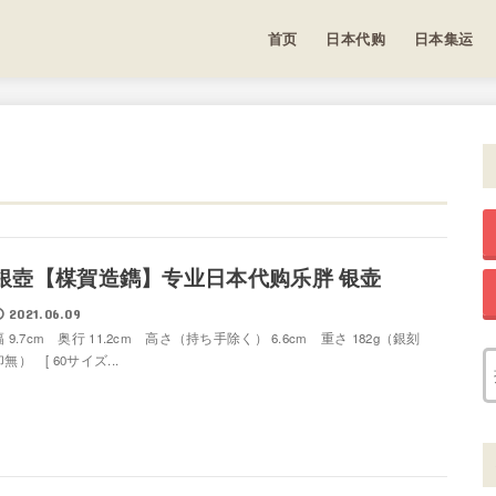
首页
日本代购
日本集运
銀壺【楳賀造鐫】专业日本代购乐胖 银壶
2021.06.09
幅 9.7cm 奥行 11.2cm 高さ（持ち手除く） 6.6cm 重さ 182g（銀刻
印無） [ 60サイズ...