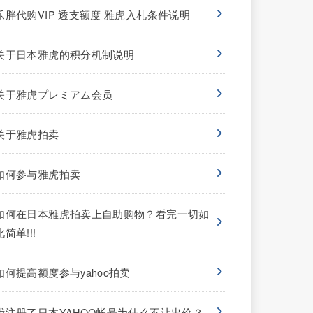
乐胖代购VIP 透支额度 雅虎入札条件说明
关于日本雅虎的积分机制说明
关于雅虎プレミアム会员
关于雅虎拍卖
如何参与雅虎拍卖
如何在日本雅虎拍卖上自助购物？看完一切如
此简单!!!
如何提高额度参与yahoo拍卖
我注册了日本YAHOO帐号为什么不让出价？