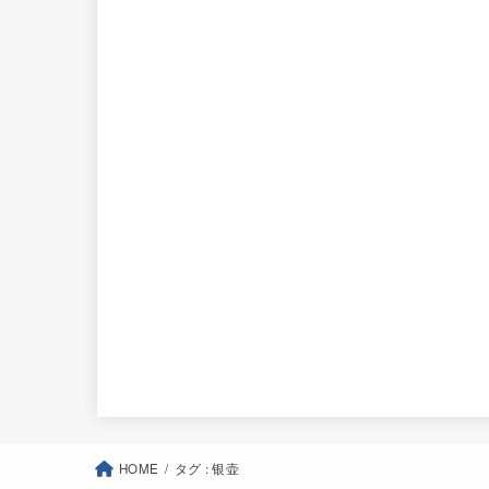
HOME
タグ : 银壶