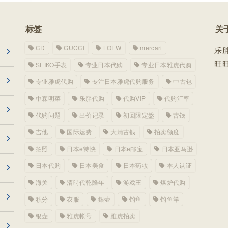
标签
关
CD
GUCCI
LOEW
mercari
乐
旺旺
SEIKO手表
专业日本代购
专业日本雅虎代购
专业雅虎代购
专注日本雅虎代购服务
中古包
中森明菜
乐胖代购
代购VIP
代购汇率
代购问题
出价记录
初回限定盤
古钱
吉他
国际运费
大清古钱
拍卖额度
拍照
日本e特快
日本e邮宝
日本亚马逊
日本代购
日本美食
日本药妆
本人认证
海关
清時代乾隆年
游戏王
煤炉代购
积分
衣服
銀壶
钓鱼
钓鱼竿
银壶
雅虎帐号
雅虎拍卖