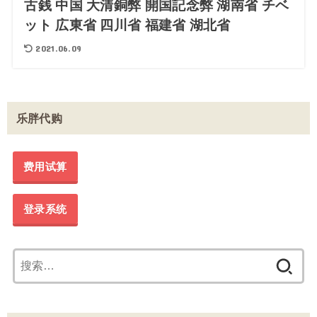
古銭 中国 大清銅弊 開国記念弊 湖南省 チベ
ット 広東省 四川省 福建省 湖北省
2021.06.09
乐胖代购
费用试算
登录系统
搜
索：