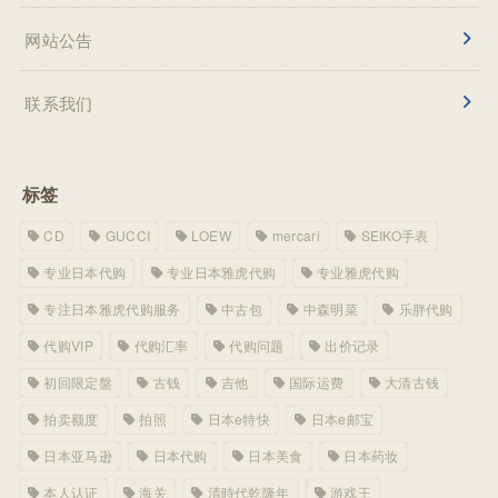
网站公告
联系我们
标签
CD
GUCCI
LOEW
mercari
SEIKO手表
专业日本代购
专业日本雅虎代购
专业雅虎代购
专注日本雅虎代购服务
中古包
中森明菜
乐胖代购
代购VIP
代购汇率
代购问题
出价记录
初回限定盤
古钱
吉他
国际运费
大清古钱
拍卖额度
拍照
日本e特快
日本e邮宝
日本亚马逊
日本代购
日本美食
日本药妆
本人认证
海关
清時代乾隆年
游戏王