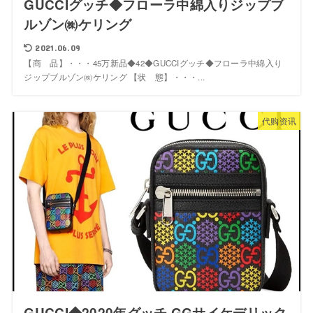
GUCCIグッチ◆フローラ中綿入りジップブ
ルゾン㈱ケリング
2021.06.09
【商 品】・・・45万新品◆42◆GUCCIグッチ◆フローラ中綿入り
ジップブルゾン㈱ケリング 【状 態】・・・...
代购资讯
GUCCI◆2020年グッチ GGサイケデリック