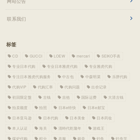
网站公告
联系我们
标签
CD
GUCCI
LOEW
mercari
SEIKO手表
专业日本代购
专业日本雅虎代购
专业雅虎代购
专注日本雅虎代购服务
中古包
中森明菜
乐胖代购
代购VIP
代购汇率
代购问题
出价记录
初回限定盤
古钱
吉他
国际运费
大清古钱
拍卖额度
拍照
日本e特快
日本e邮宝
日本亚马逊
日本代购
日本美食
日本药妆
本人认证
海关
清時代乾隆年
游戏王
煤炉代购
积分
衣服
銀壶
钓鱼
钓鱼竿