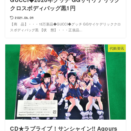
クロスボディバッグ黒1円
2021.06.09
【商 品】・・・15万新品◆GUCCI◆グッチ GGサイケデリッククロ
スボディバッグ黒 【状 態】・・・正規品...
代购资讯
CD★ラブライブ！サンシャイン!! Aqours