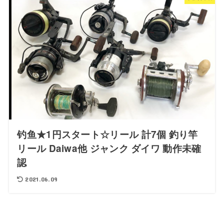
钓鱼★1円スタート☆リール 計7個 釣り竿
リール Daiwa他 ジャンク ダイワ 動作未確
認
2021.06.09